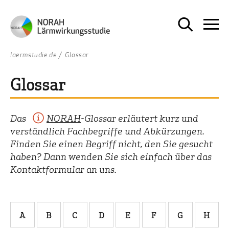
laermstudie.de
Glossar
Glossar
Das
NORAH
-Glossar erläutert kurz und
verständlich Fachbegriffe und Abkürzungen.
Finden Sie einen Begriff nicht, den Sie gesucht
haben? Dann wenden Sie sich einfach über das
Kontaktformular an uns.
A
B
C
D
E
F
G
H