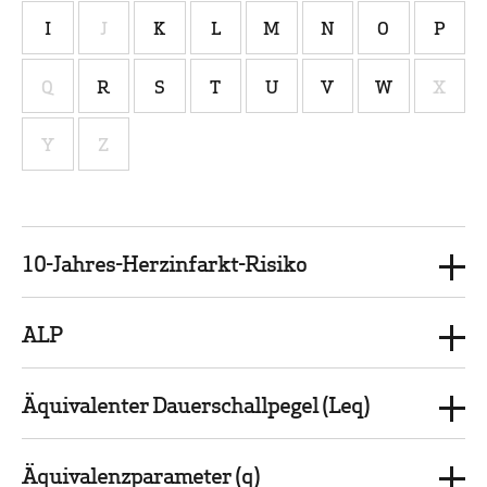
I
J
K
L
M
N
O
P
Q
R
S
T
U
V
W
X
Y
Z
10-Jahres-Herzinfarkt-Risiko
ALP
Äquivalenter Dauerschallpegel (Leq)
Äquivalenzparameter (q)