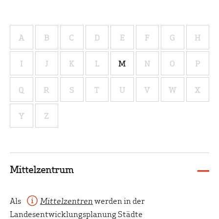
A
B
C
D
E
F
G
H
I
J
K
L
M
N
O
P
Q
R
S
T
U
V
W
X
Y
Z
Mittelzentrum
Als
Mittelzentren
werden in der
Landesentwicklungsplanung Städte