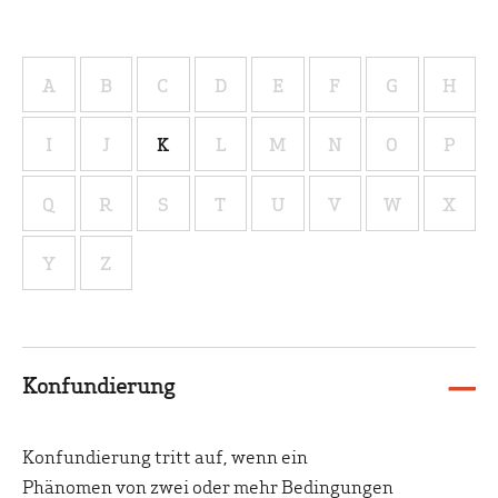
A
B
C
D
E
F
G
H
I
J
K
L
M
N
O
P
Q
R
S
T
U
V
W
X
Y
Z
Konfundierung
Konfundierung
tritt auf, wenn ein
Phänomen von zwei oder mehr Bedingungen