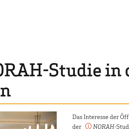
ORAH-Studie in 
en
Das Interesse der Öf
der
NORAH
-Stud