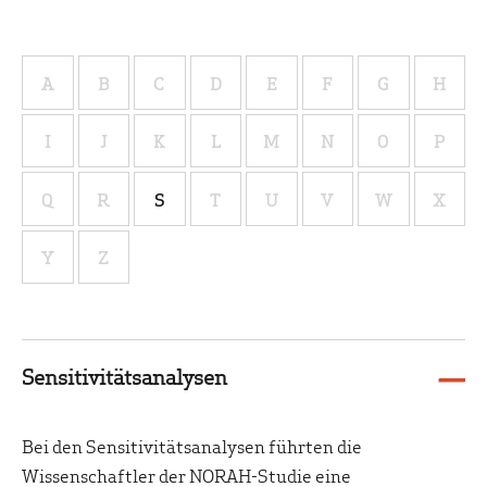
A
B
C
D
E
F
G
H
I
J
K
L
M
N
O
P
Q
R
S
T
U
V
W
X
Y
Z
Sensitivitätsanalysen
Bei den
Sensitivitätsanalysen
führten die
Wissenschaftler der NORAH-Studie eine