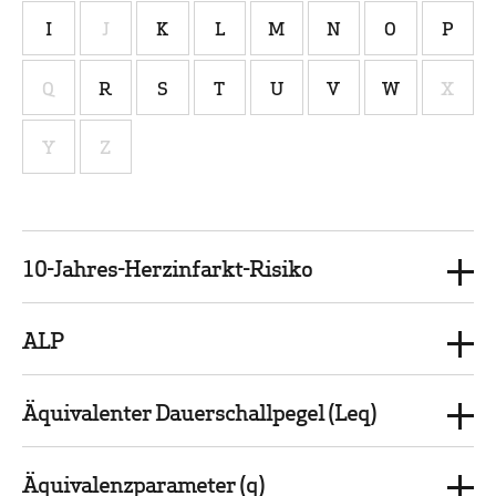
I
J
K
L
M
N
O
P
Q
R
S
T
U
V
W
X
Y
Z
10-Jahres-Herzinfarkt-Risiko
ALP
Äquivalenter Dauerschallpegel (Leq)
Äquivalenzparameter (q)