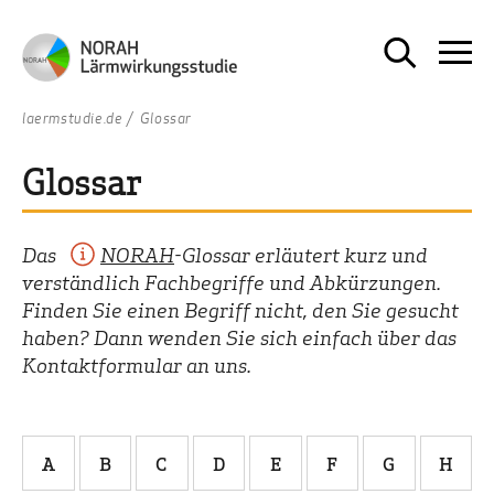
laermstudie.de
Glossar
Glossar
Das
NORAH
-Glossar erläutert kurz und
verständlich Fachbegriffe und Abkürzungen.
Finden Sie einen Begriff nicht, den Sie gesucht
haben? Dann wenden Sie sich einfach über das
Kontaktformular an uns.
A
B
C
D
E
F
G
H