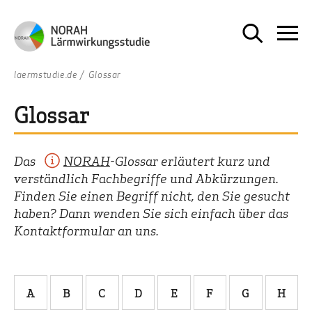
laermstudie.de
Glossar
Glossar
Das
NORAH
-Glossar erläutert kurz und
verständlich Fachbegriffe und Abkürzungen.
Finden Sie einen Begriff nicht, den Sie gesucht
haben? Dann wenden Sie sich einfach über das
Kontaktformular an uns.
A
B
C
D
E
F
G
H