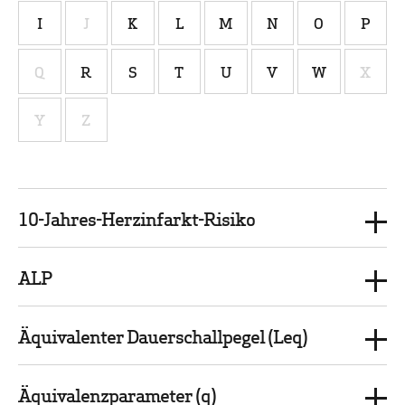
I
J
K
L
M
N
O
P
Q
R
S
T
U
V
W
X
Y
Z
10-Jahres-Herzinfarkt-Risiko
ALP
Äquivalenter Dauerschallpegel (Leq)
Äquivalenzparameter (q)