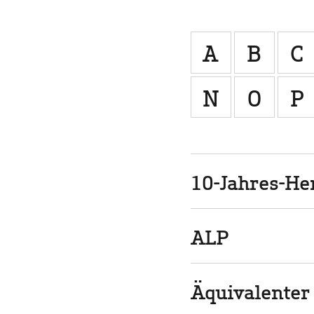
A
B
C
N
O
P
10-Jahres-Her
ALP
Äquivalenter 