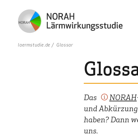
laermstudie.de
Glossar
Gloss
Das
NORAH
und Abkürzungen
haben? Dann we
uns.