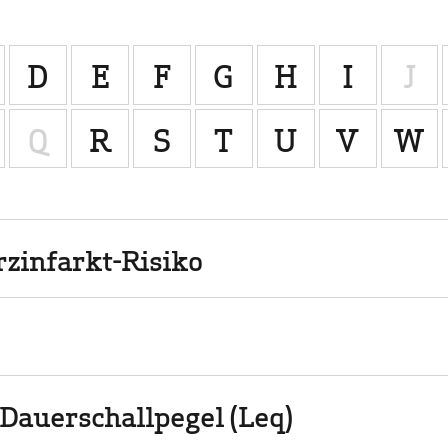
D
E
F
G
H
I
J
Q
R
S
T
U
V
W
zinfarkt-Risiko
Dauerschallpegel (Leq)